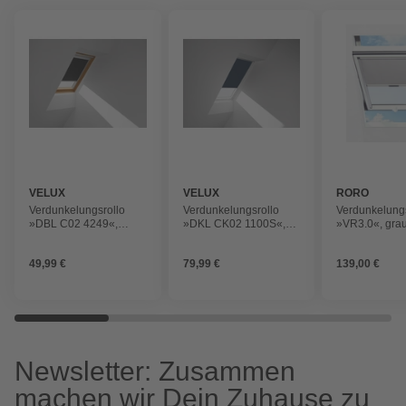
VELUX
VELUX
RORO
Verdunkelungsrollo
Verdunkelungsrollo
Verdunkelungs
»DBL C02 4249«,
»DKL CK02 1100S«,
»VR3.0«, grau,
schwarz, Polyester
dunkelblau, Polyester
49,99 €
79,99 €
139,00 €
Newsletter: Zusammen
machen wir Dein Zuhause zu