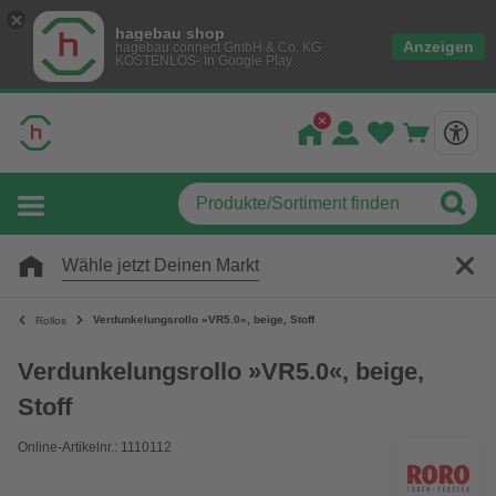
hagebau shop
Anzeigen
hagebau connect GmbH & Co. KG
KOSTENLOS- In Google Play
Wähle jetzt Deinen Markt
Verdunkelungsrollo »VR5.0«, beige, Stoff
Rollos
Verdunkelungsrollo »VR5.0«, beige,
Stoff
Online-Artikelnr.: 1110112