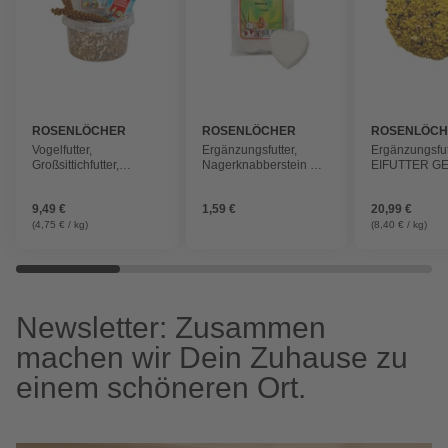
ROSENLÖCHER
ROSENLÖCHER
ROSENLÖC
Vogelfutter,
Ergänzungsfutter,
Ergänzungsfut
Großsittichfutter,
Nagerknabberstein m.
EIFUTTER GE
2kg/3,5L Kolbenhirse u.
Mineral mit Mineralien
LITER/ 2,5 K
Leckerbissen
KANARIEN U
9,49 €
1,59 €
20,99 €
EXOTEN
(4,75 € / kg)
(8,40 € / kg)
Newsletter: Zusammen
machen wir Dein Zuhause zu
einem schöneren Ort.