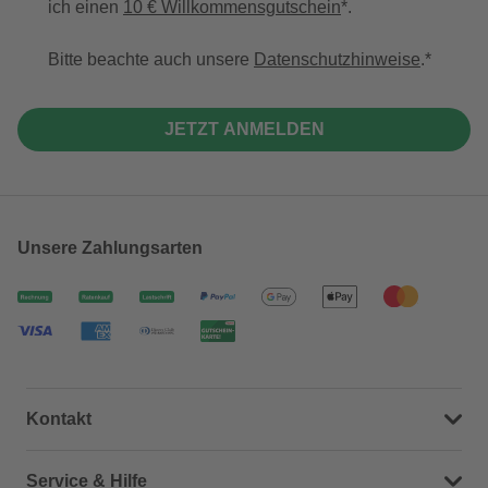
ich einen
10 € Willkommensgutschein
*.
Bitte beachte auch unsere
Datenschutzhinweise
.
JETZT ANMELDEN
Unsere Zahlungsarten
Kontakt
Dein Kontakt zu uns
Service & Hilfe