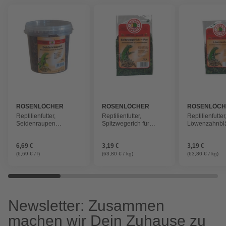
ROSENLÖCHER
ROSENLÖCHER
ROSENLÖC
Reptilienfutter,
Reptilienfutter,
Reptilienfutter
Seidenraupen
Spitzwegerich für
Löwenzahnblät
Reptilienfutter
Landschildkröten, 50g
Landschildkrö
1,0L/300g
6,69 €
3,19 €
3,19 €
(6,69 € / l)
(63,80 € / kg)
(63,80 € / kg)
Newsletter: Zusammen
machen wir Dein Zuhause zu