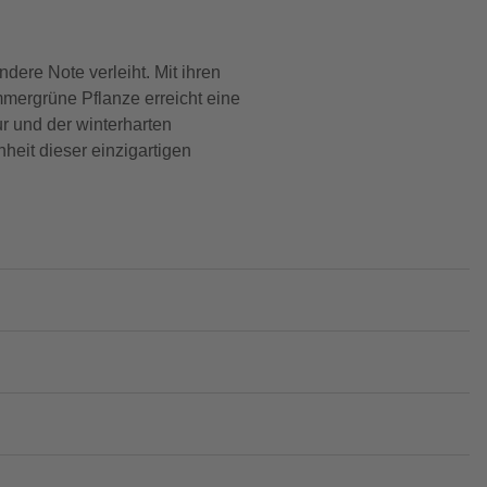
ere Note verleiht. Mit ihren
mmergrüne Pflanze erreicht eine
r und der winterharten
heit dieser einzigartigen