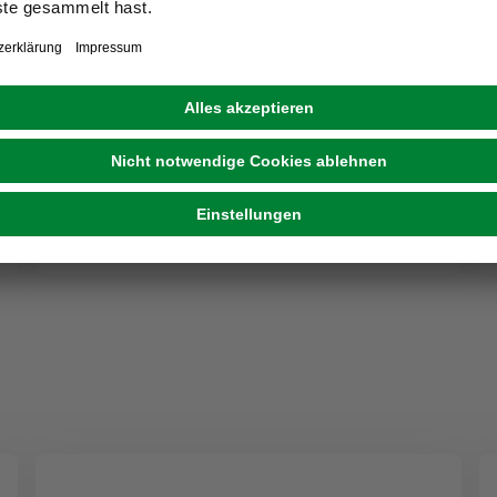
BRILONER
LED-Spotbalken »Rost«, Länge: 48 cm, Höhe: 12
cm, kupferfarben
30,00 €