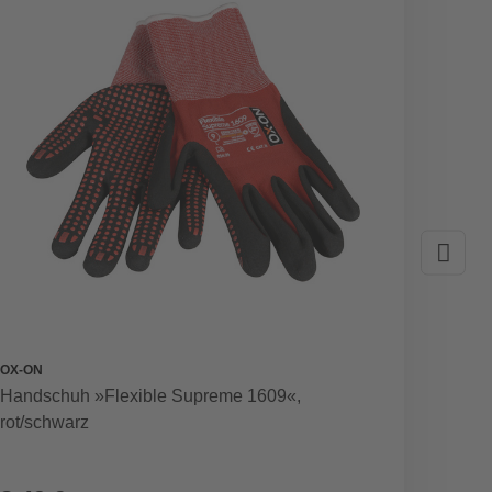
OX-ON
GARTE
Handschuh »Flexible Supreme 1609«,
Blumen
rot/schwarz