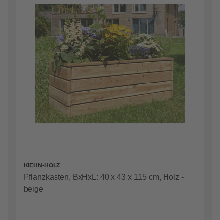
KIEHN-HOLZ
Pflanzkasten, BxHxL: 40 x 43 x 115 cm, Holz -
beige