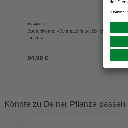
MYSPOTTI
Badrückwand »Schmetterling«, BxH:90 cm x 45
cm, rosa
94,99 €
Könnte zu Deiner Pflanze passen