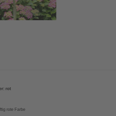
r: rot
tig rote Farbe