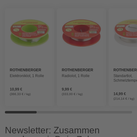
ROTHENBERGER
ROTHENBERGER
ROTHENBE
INDUSTRIAL
INDUSTRIAL
INDUSTRIAL
Elektroniklot, 1 Rolle
Radiolot, 1 Rolle
Standartlot,
Schmelztempe
227°C
10,99 €
9,99 €
14,99 €
(366,33 € / kg)
(333,00 € / kg)
(214,14 € / kg)
Newsletter: Zusammen