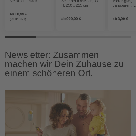
Metallschutzlack
Schiebetür »96/2«, B x
Vorratsglas,
H: 250 x 215 cm
transparent, E
ab
10,99 €
ab
999,00 €
ab
3,99 €
(29,31 € / l)
Newsletter: Zusammen
machen wir Dein Zuhause zu
einem schöneren Ort.