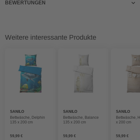
BEWERTUNGEN
Weitere interessante Produkte
SANILO
SANILO
SANILO
Bettwäsche, Delphin
Bettwäsche, Balance
Bettwäsche, 
135 x 200 cm
135 x 200 cm
x 200 cm
59,99 €
59,99 €
59,99 €