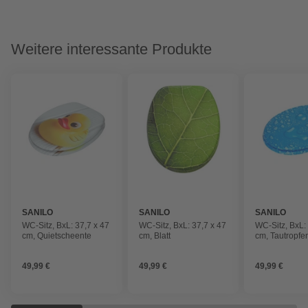
Weitere interessante Produkte
SANILO
SANILO
SANILO
WC-Sitz, BxL: 37,7 x 47
WC-Sitz, BxL: 37,7 x 47
WC-Sitz, BxL:
cm, Quietscheente
cm, Blatt
cm, Tautropfe
49,99 €
49,99 €
49,99 €