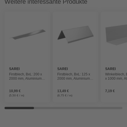
Weitere interessante Produkte
SAREI
SAREI
SAREI
Firstblech, BxL: 200 x
Firstblech, BxL: 125 x
Winkelblech, 
2000 mm, Aluminium,
2000 mm, Aluminium,
x 1000 mm, A
natur
natur
natur, ohne W
10,99 €
13,49 €
7,19 €
(5,50 € / m)
(6,75 € / m)