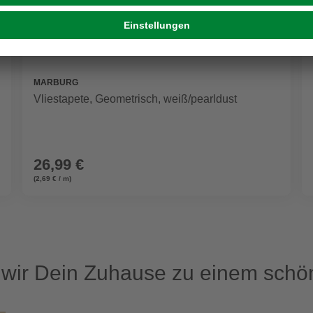
MARBURG
Vliestapete, Geometrisch, weiß/pearldust
26,99 €
(2,69 € / m)
ir Dein Zuhause zu einem schön