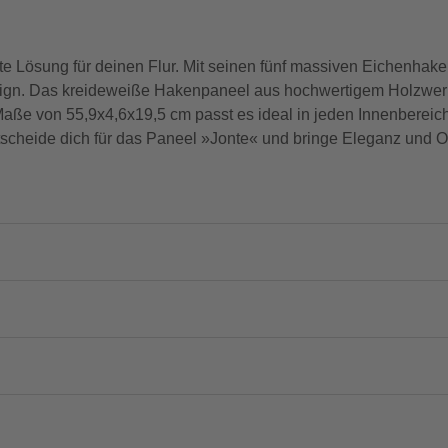
sung für deinen Flur. Mit seinen fünf massiven Eichenhaken, d
 Design. Das kreideweiße Hakenpaneel aus hochwertigem Holzwerk
aße von 55,9x4,6x19,5 cm passt es ideal in jeden Innenbereich
scheide dich für das Paneel »Jonte« und bringe Eleganz und O