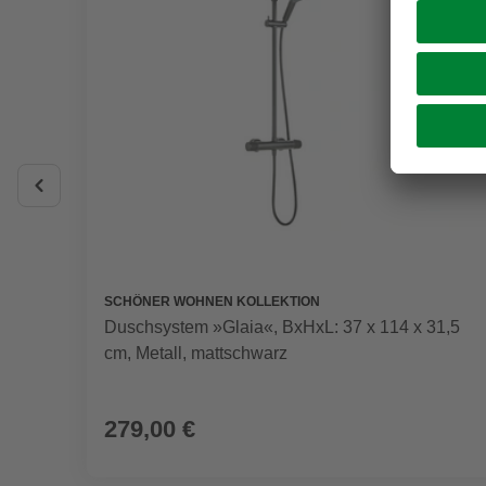
SCHÖNER WOHNEN KOLLEKTION
Duschsystem »Glaia«, BxHxL: 37 x 114 x 31,5
cm, Metall, mattschwarz
279,00 €