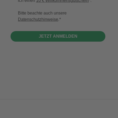
ich einen
10 € Willkommensgutschein
*.
Bitte beachte auch unsere
Datenschutzhinweise
.
JETZT ANMELDEN