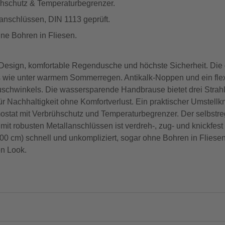
ühschutz & Temperaturbegrenzer.
anschlüssen, DIN 1113 geprüft.
ne Bohren in Fliesen.
 Design, komfortable Regendusche und höchste Sicherheit. Die
nis wie unter warmem Sommerregen. Antikalk-Noppen und ein fl
uschwinkels. Die wassersparende Handbrause bietet drei Strah
 für Nachhaltigkeit ohne Komfortverlust. Ein praktischer Umstell
mostat mit Verbrühschutz und Temperaturbegrenzer. Der selbstre
it robusten Metallanschlüssen ist verdreh-, zug- und knickfest
0 cm) schnell und unkompliziert, sogar ohne Bohren in Fliesen
en Look.