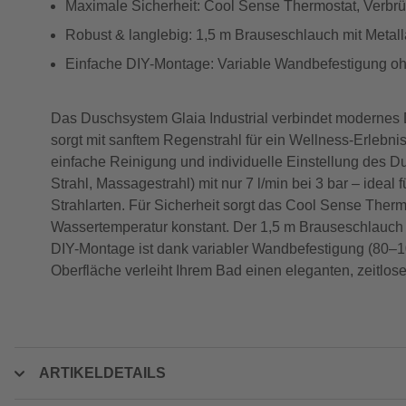
Maximale Sicherheit: Cool Sense Thermostat, Verbr
Robust & langlebig: 1,5 m Brauseschlauch mit Metall
Einfache DIY-Montage: Variable Wandbefestigung oh
Das Duschsystem Glaia Industrial verbindet modernes
sorgt mit sanftem Regenstrahl für ein Wellness-Erleb
einfache Reinigung und individuelle Einstellung des D
Strahl, Massagestrahl) mit nur 7 l/min bei 3 bar – ideal
Strahlarten. Für Sicherheit sorgt das Cool Sense Ther
Wassertemperatur konstant. Der 1,5 m Brauseschlauch m
DIY-Montage ist dank variabler Wandbefestigung (80–10
Oberfläche verleiht Ihrem Bad einen eleganten, zeitlos
ARTIKELDETAILS