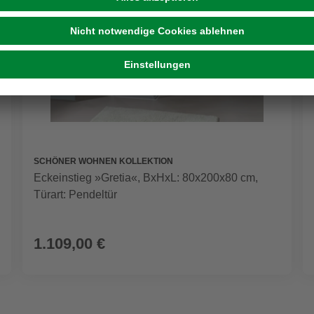
SCHÖNER WOHNEN KOLLEKTION
Eckeinstieg »Gretia«, BxHxL: 80x200x80 cm,
Türart: Pendeltür
1.109,00 €