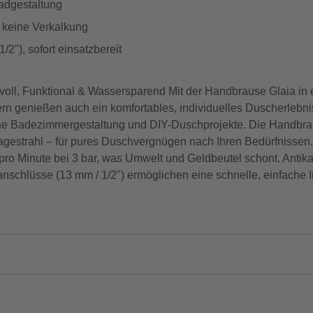
Badgestaltung
, keine Verkalkung
"), sofort einsatzbereit
oll, Funktional & Wassersparend Mit der Handbrause Glaia in 
rn genießen auch ein komfortables, individuelles Duscherlebnis
erne Badezimmergestaltung und DIY-Duschprojekte. Die Handbrau
agestrahl – für pures Duschvergnügen nach Ihren Bedürfnisse
n pro Minute bei 3 bar, was Umwelt und Geldbeutel schont. Anti
nschlüsse (13 mm / 1/2") ermöglichen eine schnelle, einfache In