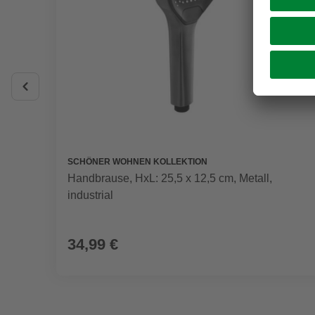
SCHÖNER WOHNEN KOLLEKTION
Handbrause, HxL: 25,5 x 12,5 cm, Metall,
industrial
34,99 €