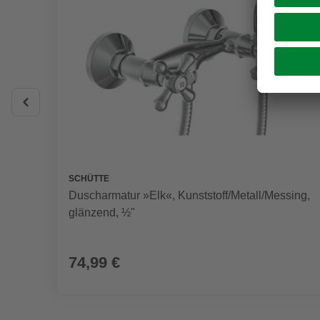
SCHÜTTE
Duscharmatur »Elk«, Kunststoff/Metall/Messing,
glänzend, ½"
74,99 €