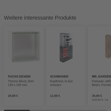
Weitere interessante Produkte
FUCHS DESIGN
SCHWAIGER
MR. GARDE
Thermo Block, BxH:
Kopfhörer, In-Ear
Palisade »M
190 x 190 mm
schwarz
Beton, Format
x 12,5 cm , m
29,99 €
12,99 €
36,99 €
(246,60 € / m)