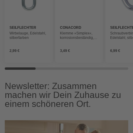
SEILFLECHTER
CONACORD
SEILFLECHT
Wirbelauge, Edelstahl,
Klemme »Simplex«,
Schraubverbin
silberfarben
korrosionsbeständig,
Edelstahl, sil
für Drahtseile bis 6 mm
Ø
2,99 €
3,49 €
6,99 €
Newsletter: Zusammen
machen wir Dein Zuhause zu
einem schöneren Ort.