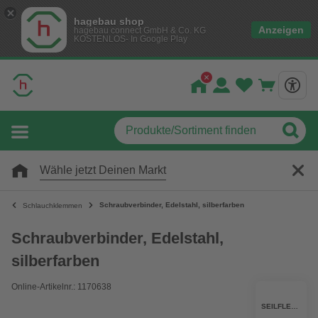
hagebau shop
Anzeigen
hagebau connect GmbH & Co. KG
KOSTENLOS- In Google Play
Wähle jetzt Deinen Markt
Schraubverbinder, Edelstahl, silberfarben
Schlauchklemmen
Schraubverbinder, Edelstahl,
silberfarben
Online-Artikelnr.: 1170638
SEILFLECHTER