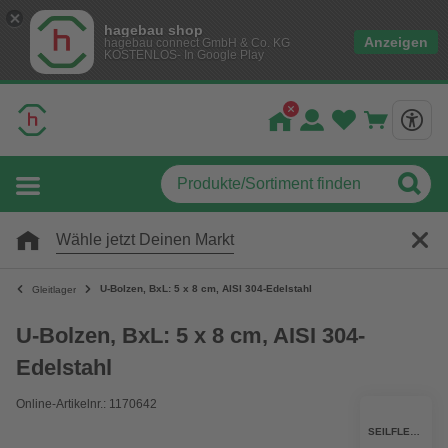
hagebau shop
Anzeigen
hagebau connect GmbH & Co. KG
KOSTENLOS- In Google Play
Wähle jetzt Deinen Markt
U-Bolzen, BxL: 5 x 8 cm, AISI 304-Edelstahl
Gleitlager
U-Bolzen, BxL: 5 x 8 cm, AISI 304-
Edelstahl
Online-Artikelnr.: 1170642
SEILFLECHTER