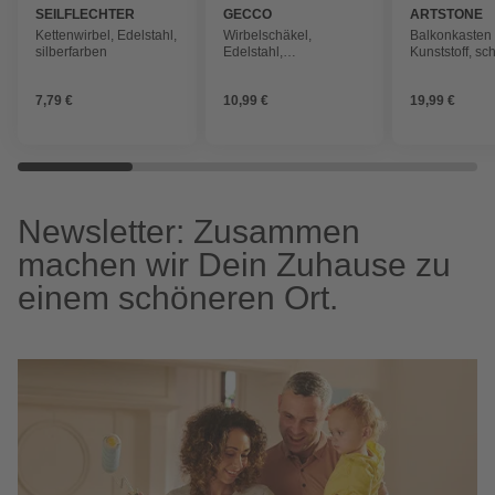
SEILFLECHTER
GECCO
ARTSTONE
Kettenwirbel, Edelstahl,
Wirbelschäkel,
Balkonkasten 
silberfarben
Edelstahl,
Kunststoff, sc
edelstahlfarben
rechteckig
7,79 €
10,99 €
19,99 €
Newsletter: Zusammen
machen wir Dein Zuhause zu
einem schöneren Ort.