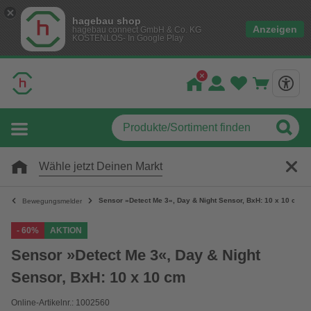
hagebau shop
Anzeigen
hagebau connect GmbH & Co. KG
KOSTENLOS- In Google Play
Wähle jetzt Deinen Markt
Sensor »Detect Me 3«, Day & Night Sensor, BxH: 10 x 10 cm
Bewegungsmelder
- 60%
AKTION
Sensor »Detect Me 3«, Day & Night
Sensor, BxH: 10 x 10 cm
Online-Artikelnr.: 1002560