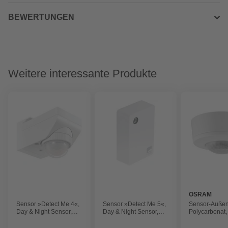
BEWERTUNGEN
Weitere interessante Produkte
OSRAM
Sensor »Detect Me 4«,
Sensor »Detect Me 5«,
Sensor-Außen
Day & Night Sensor,
Day & Night Sensor,
Polycarbonat,
BxH: 5,5 x 7 cm
BxH: 6,5 x 9,5 cm
9,2x9,2x5 cm,