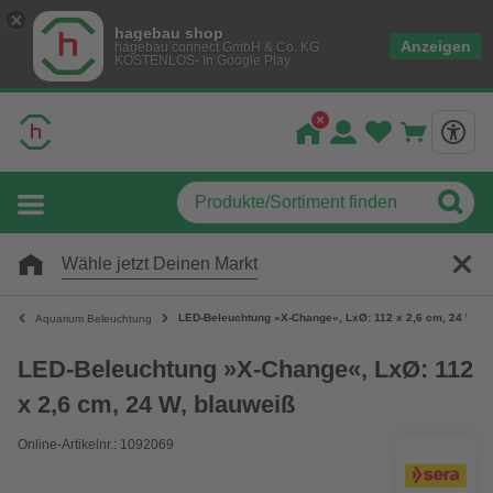
hagebau shop
Anzeigen
hagebau connect GmbH & Co. KG
KOSTENLOS- In Google Play
Wähle jetzt Deinen Markt
LED-Beleuchtung »X-Change«, LxØ: 112 x 2,6 cm, 24 W, b
Aquarium Beleuchtung
LED-Beleuchtung »X-Change«, LxØ: 112
x 2,6 cm, 24 W, blauweiß
Online-Artikelnr.: 1092069