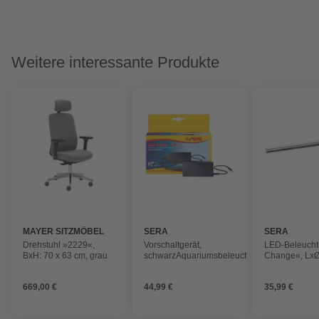
Weitere interessante Produkte
MAYER SITZMÖBEL
SERA
SERA
Drehstuhl »2229«,
Vorschaltgerät,
LED-Beleucht
BxH: 70 x 63 cm, grau
schwarzAquariumsbeleuchtung
Change«, LxØ:
cm, 8,6 W, bl
669,00 €
44,99 €
35,99 €