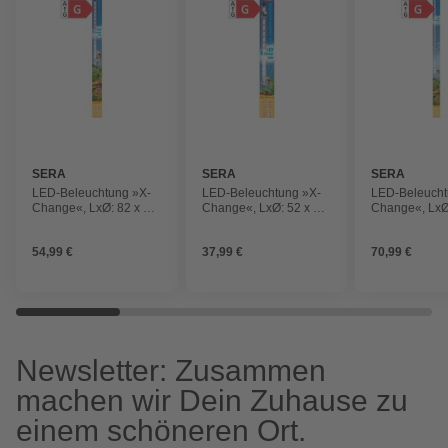
SERA
SERA
SERA
LED-Beleuchtung »X-
LED-Beleuchtung »X-
LED-Beleucht
Change«, LxØ: 82 x 2,6
Change«, LxØ: 52 x 2,6
Change«, LxØ
cm, 15,6 W,
cm, 10,7 W, warmweiß
2,6 cm, 21 W,
tageslichtweiß
warmweiß
54,99 €
37,99 €
70,99 €
Newsletter: Zusammen
machen wir Dein Zuhause zu
einem schöneren Ort.