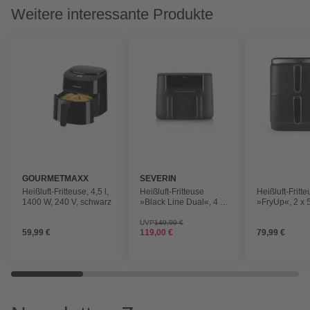
Weitere interessante Produkte
GOURMETMAXX
SEVERIN
Heißluft-Fritteuse, 4,5 l,
Heißluft-Fritteuse
Heißluft-Fritt
1400 W, 240 V, schwarz
»Black Line Dual«, 4 x
»FryUp«, 2 x 
4 L, 2600 W
(Doppelkamme
Watt, LED-
UVP
149,90 €
59,99 €
119,00 €
79,99 €
Touchdisplay,