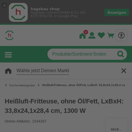
hagebau shop
Anzeigen
hagebau connect GmbH & Co. KG
KOSTENLOS- In Google Play
Wähle jetzt Deinen Markt
Heißluft-Fritteuse, ohne Öl/Fett, LxBxH: 33,8x24,1x28,4 cm, 1
Küchenkleingeräte
Heißluft-Fritteuse, ohne Öl/Fett, LxBxH:
33,8x24,1x28,4 cm, 1300 W
Online-Artikelnr.: 1544267
SEVERIN