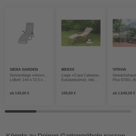
SIENA GARDEN
MERXX
VITAVIA
Sonnenliege »Anco«,
Liege »Copa Cabana«,
Gewächshaus
LxBxH: 144 x 72,5 x
Eukalyptusholz, inkl.
Plus 6700«, 
103,5 cm, Stahl
Auflage
195 x 197 x 1
ab
149,00 €
109,00 €
ab
1.649,00 €
Könnte zu Deinen Gartenmöbeln passen