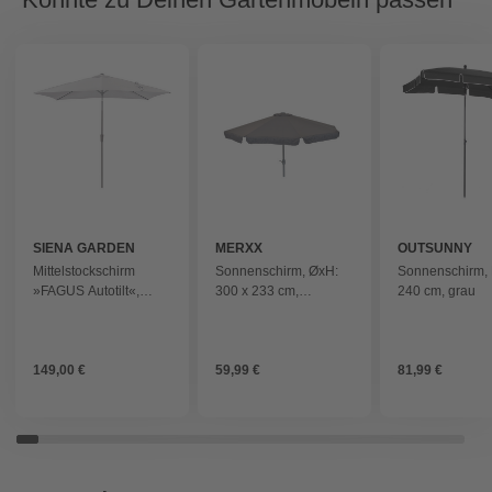
SIENA GARDEN
MERXX
OUTSUNNY
Mittelstockschirm
Sonnenschirm, ØxH:
Sonnenschirm,
»FAGUS Autotilt«,
300 x 233 cm,
240 cm, grau
250x200 cm grau
Polyester/Aluminium,
grau
149,00 €
59,99 €
81,99 €