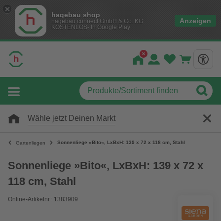
hagebau shop
Anzeigen
hagebau connect GmbH & Co. KG
KOSTENLOS- In Google Play
Wähle jetzt Deinen Markt
Sonnenliege »Bito«, LxBxH: 139 x 72 x 118 cm, Stahl
Gartenliegen
Sonnenliege »Bito«, LxBxH: 139 x 72 x
118 cm, Stahl
Online-Artikelnr.: 1383909