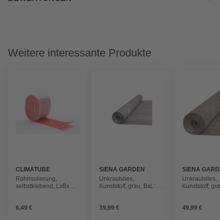
Weitere interessante Produkte
CLIMATUBE
SIENA GARDEN
SIENA GAR
Rohrisolierung,
Unkrautvlies,
Unkrautvlies,
selbstklebend, LxBxH:
Kunststoff, grau, BxL: 1
Kunststoff, gr
3600x70x2 mm, 1
x 15 m
x 25 m
Stück Rolle
6,49 €
39,99 €
49,99 €