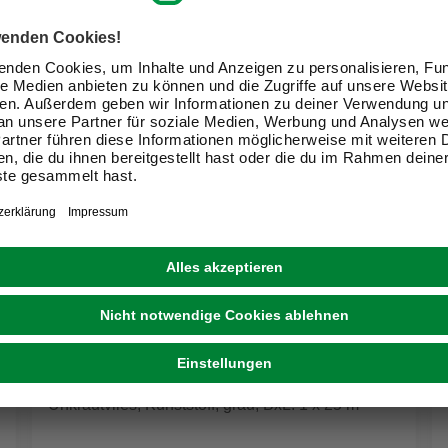
SIENA GARDEN
Unkrautvlies, Kunststoff, grau, BxL: 1 x 25 m