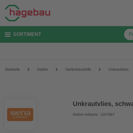
SORTIMENT
Startseite
Garten
Gartenbaustoffe
Unkrautvlies
Unkrautvlies, schwa
Online-Artikelnr.: 1167887