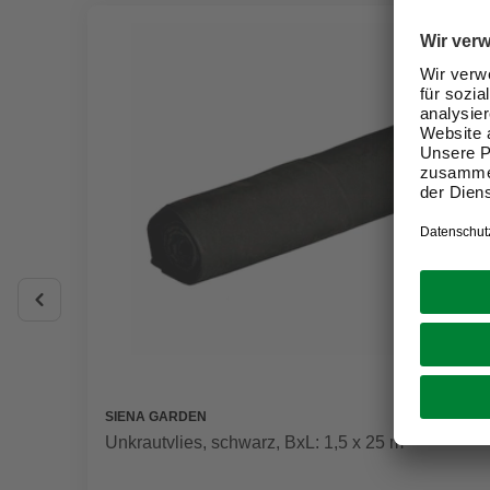
SIENA GARDEN
Unkrautvlies, schwarz, BxL: 1,5 x 25 m