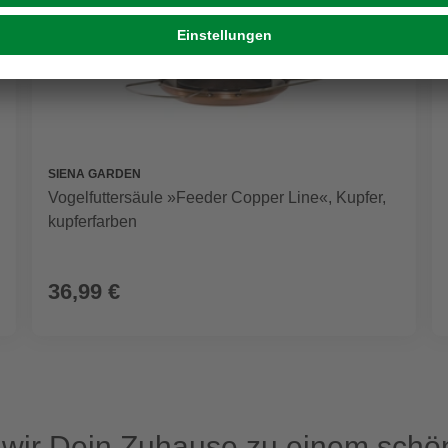
SIENA GARDEN
Vogelfuttersäule »Feeder Copper Line«, Kupfer,
kupferfarben
36,99 €
ir Dein Zuhause zu einem schön