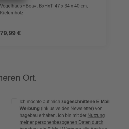
Vogelhaus »Bea«, BxHxT: 47 x 34 x 40 cm,
Beleuc
Kiefernholz
79,99 €
29,9
eren Ort.
Ich möchte auf mich
zugeschnittene E-Mail-
Werbung
(inklusive den Newsletter) von
hagebau erhalten. Ich bin mit der
Nutzung
meiner personenbezogenen Daten durch