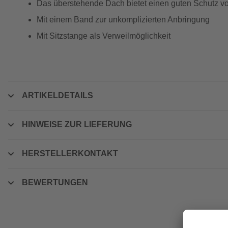
Das überstehende Dach bietet einen guten Schutz 
Mit einem Band zur unkomplizierten Anbringung
Mit Sitzstange als Verweilmöglichkeit
ARTIKELDETAILS
HINWEISE ZUR LIEFERUNG
HERSTELLERKONTAKT
BEWERTUNGEN