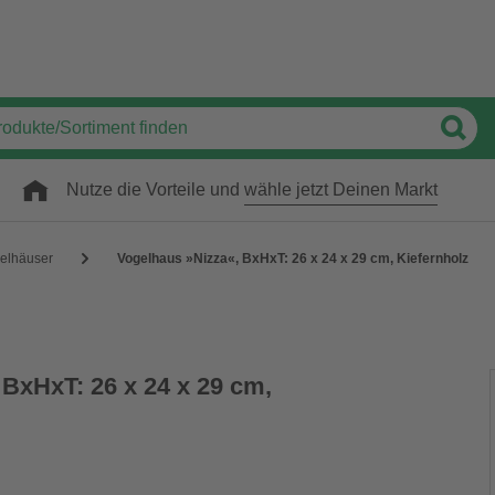
Nutze die Vorteile und
wähle jetzt Deinen Markt
elhäuser
Vogelhaus »Nizza«, BxHxT: 26 x 24 x 29 cm, Kiefernholz
 BxHxT: 26 x 24 x 29 cm,