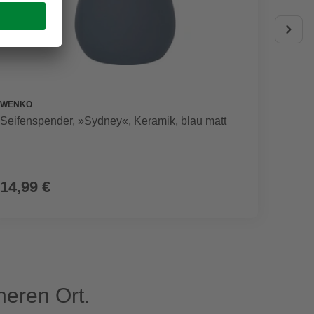
WENKO
WENKO
Seifenspender, »Sydney«, Keramik, blau matt
WC-Gar
14,99 €
99,9
eren Ort.