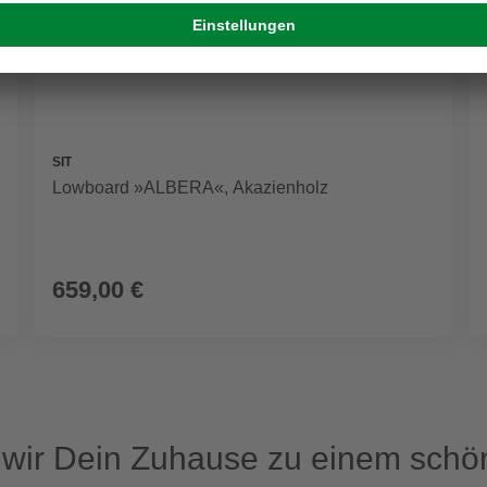
SIT
Lowboard »ALBERA«, Akazienholz
659,00 €
ir Dein Zuhause zu einem schön