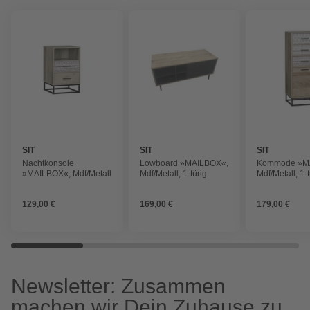
SIT
SIT
SIT
Nachtkonsole
Lowboard »MAILBOX«,
Kommode »M
»MAILBOX«, Mdf/Metall
Mdf/Metall, 1-türig
Mdf/Metall, 1-t
129,00 €
169,00 €
179,00 €
Newsletter: Zusammen
machen wir Dein Zuhause zu