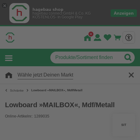
hagebau shop
Anzeigen
hagebau connect GmbH & Co. KG
KOSTENLOS- In Google Play
Wähle jetzt Deinen Markt
Lowboard »MAILBOX«, Mdf/Metall
Schränke
Lowboard »MAILBOX«, Mdf/Metall
Online-Artikelnr.: 1289035
SIT