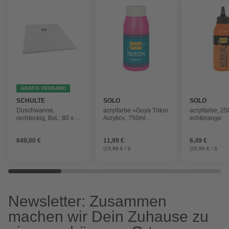
GRATIS VERSAND
SCHULTE
SOLO
SOLO
Duschwanne,
acrylfarbe »Goya Triton
acrylfarbe, 2
rechteckig, BxL: 80 x
Acrylic«, 750ml
echtorange
120 cm, Weiß,
violettrot
Mineralguss
649,00 €
11,99 €
6,49 €
(15,99 € / l)
(25,96 € / l)
Newsletter: Zusammen
machen wir Dein Zuhause zu