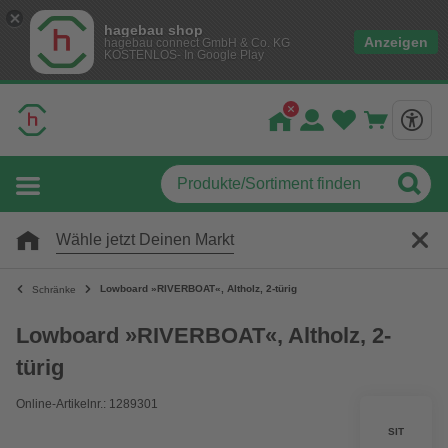
hagebau shop
Anzeigen
hagebau connect GmbH & Co. KG
KOSTENLOS- In Google Play
Wähle jetzt Deinen Markt
Lowboard »RIVERBOAT«, Altholz, 2-türig
Schränke
Lowboard »RIVERBOAT«, Altholz, 2-
türig
Online-Artikelnr.: 1289301
SIT