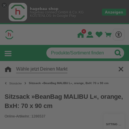
hagebau shop
Anzeigen
hagebau connect GmbH & Co. KG
KOSTENLOS- In Google Play
Wähle jetzt Deinen Markt
Sitzsack »BeanBag MALIBU L«, orange, BxH: 70 x 90 cm
Sitzsäcke
Sitzsack »BeanBag MALIBU L«, orange,
BxH: 70 x 90 cm
Online-Artikelnr.: 1286537
SITTING POINT