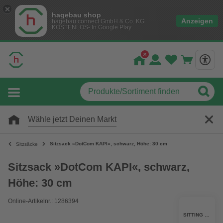
hagebau shop
Anzeigen
hagebau connect GmbH & Co. KG
KOSTENLOS- In Google Play
Wähle jetzt Deinen Markt
Sitzsack »DotCom KAPI«, schwarz, Höhe: 30 cm
Sitzsäcke
Sitzsack »DotCom KAPI«, schwarz,
Höhe: 30 cm
Online-Artikelnr.: 1286394
SITTING POINT