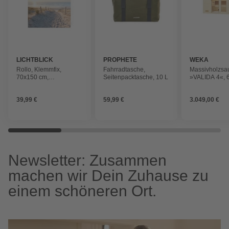
LICHTBLICK
PROPHETE
WEKA
Rollo, ‎‎Klemmfix,
Fahrradtasche,
Massivholzsa
70x150 cm‎,
Seitenpacktasche, 10 L
»VALIDA 4«, 
Ostseestrand, blau
Personen, ink
Ofen mit exter
39,99 €
59,99 €
3.049,00 €
Steuerung
Newsletter: Zusammen
machen wir Dein Zuhause zu
einem schöneren Ort.