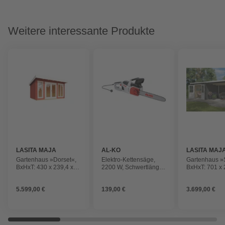
Weitere interessante Produkte
LASITA MAJA
AL-KO
LASITA MAJ
Gartenhaus »Dorset«,
Elektro-Kettensäge,
Gartenhaus »S
BxHxT: 430 x 239,4 x
2200 W, Schwertlänge:
BxHxT: 701 x 
370 cm (Außenmaß
40 cm
cm, (Außenmaß
inkl. Dachüberstand),
Dachüberstan
5.599,00 €
139,00 €
3.699,00 €
schwedenrot
grüngrau