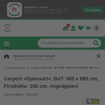
hagebau shop
Anzeigen
hagebau connect GmbH & Co. KG
KOSTENLOS- In Google Play
Wähle jetzt Deinen Markt
Carport »Spessart«, BxT: 585 x 893 cm, Firsthöhe: 250 cm, imprä
Doppel-Carports
Carport »Spessart«, BxT: 585 x 893 cm,
Firsthöhe: 250 cm, imprägniert
Online-Artikelnr.: 1006109