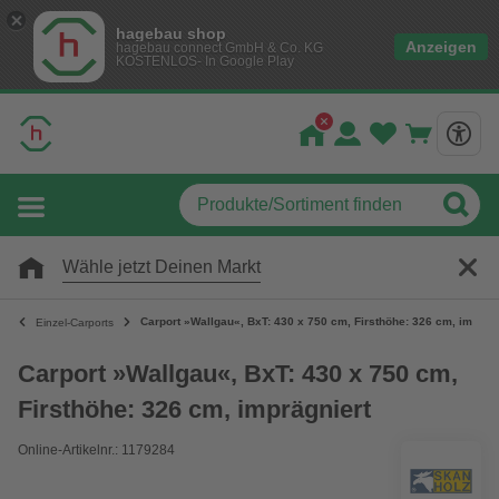
hagebau shop
Anzeigen
hagebau connect GmbH & Co. KG
KOSTENLOS- In Google Play
Wähle jetzt Deinen Markt
Carport »Wallgau«, BxT: 430 x 750 cm, Firsthöhe: 326 cm, imprägn
Einzel-Carports
Carport »Wallgau«, BxT: 430 x 750 cm,
Firsthöhe: 326 cm, imprägniert
Online-Artikelnr.: 1179284