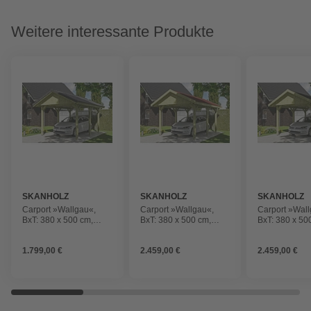
Weitere interessante Produkte
SKANHOLZ
SKANHOLZ
SKANHOLZ
Carport »Wallgau«,
Carport »Wallgau«,
Carport »Wall
BxT: 380 x 500 cm,
BxT: 380 x 500 cm,
BxT: 380 x 50
Firsthöhe: 313 cm,
Firsthöhe: 313 cm,
Firsthöhe: 31
imprägniert
imprägniert
imprägniert
1.799,00 €
2.459,00 €
2.459,00 €