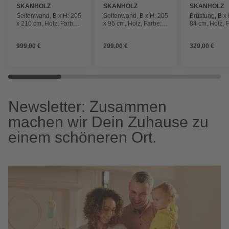
SKANHOLZ
SKANHOLZ
SKANHOLZ
Seitenwand, B x H: 205
Seitenwand, B x H: 205
Brüstung, B x 
x 210 cm, Holz, Farbe:
x 96 cm, Holz, Farbe:
84 cm, Holz, 
weiß
weiß
weiß
999,00 €
299,00 €
329,00 €
Newsletter: Zusammen
machen wir Dein Zuhause zu
einem schöneren Ort.