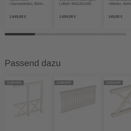
»Sacramento«, BxHxT:
LxBxH: 90x125x160
»Merle«, BxHx
312 x 210,9 x 319 cm
cm, weiß
84,8 x 60 cm,
(Außenmaße inkl.
1.649,00 €
1.699,00 €
149,00 €
Dachüberstand), Holz
Passend dazu
ZUBEHÖR
ZUBEHÖR
ZUBEHÖR