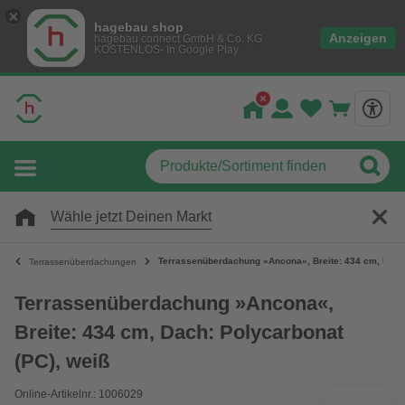
hagebau shop
Anzeigen
hagebau connect GmbH & Co. KG
KOSTENLOS- In Google Play
Wähle jetzt Deinen Markt
Terrassenüberdachung »Ancona«, Breite: 434 cm, Dach:
Terrassenüberdachungen
Terrassenüberdachung »Ancona«,
Breite: 434 cm, Dach: Polycarbonat
(PC), weiß
Online-Artikelnr.: 1006029