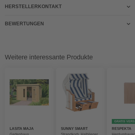
HERSTELLERKONTAKT
BEWERTUNGEN
Weitere interessante Produkte
GRATIS VER
LASITA MAJA
SUNNY SMART
RESPEKTA
Gartenhaus
Strandkorb, Halblieger,
Herdumbausc