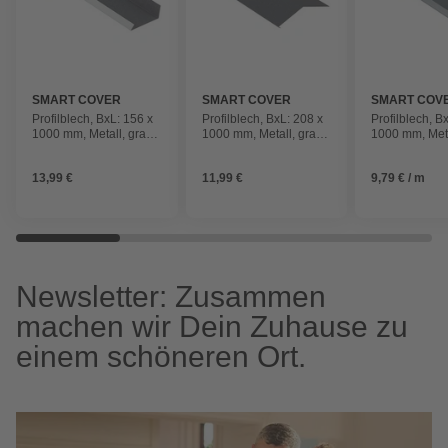
SMART COVER
SMART COVER
SMART COV
SOLUTION
SOLUTION
SOLUTION
Profilblech, BxL: 156 x
Profilblech, BxL: 208 x
Profilblech, B
1000 mm, Metall, grau
1000 mm, Metall, grau
1000 mm, Meta
matt
matt
13,99 €
11,99 €
9,79 € / m
Newsletter: Zusammen
machen wir Dein Zuhause zu
einem schöneren Ort.