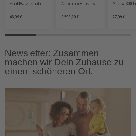
»LightWave Single
Aluminium Haustür«
Micro«, 360 Li
Light 990«
kaltweiß
46,99 €
2.599,00 €
27,99 €
Newsletter: Zusammen
machen wir Dein Zuhause zu
einem schöneren Ort.