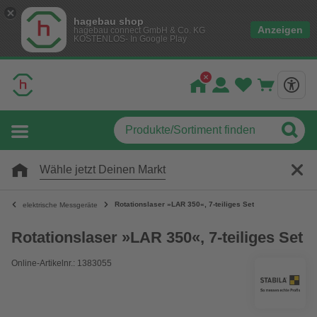
hagebau shop
Anzeigen
hagebau connect GmbH & Co. KG
KOSTENLOS- In Google Play
Wähle jetzt Deinen Markt
Rotationslaser »LAR 350«, 7-teiliges Set
elektrische Messgeräte
Rotationslaser »LAR 350«, 7-teiliges Set
Online-Artikelnr.: 1383055