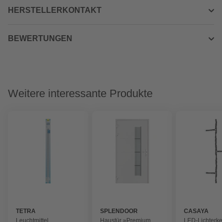
HERSTELLERKONTAKT
BEWERTUNGEN
Weitere interessante Produkte
TETRA
SPLENDOOR
CASAYA
Leuchtmittel
Haustür »Premium
LED-Lichterk