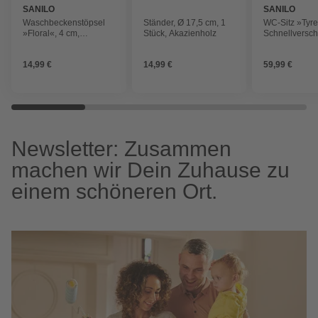
SANILO
SANILO
Waschbeckenstöpsel
Ständer, Ø 17,5 cm, 1
WC-Sitz »Tyre
»Floral«, 4 cm,
Stück, Akazienholz
Schnellversch
Schwarz, Rund
Grau, Oval
14,99 €
14,99 €
59,99 €
Newsletter: Zusammen
machen wir Dein Zuhause zu
einem schöneren Ort.