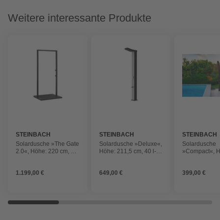
Weitere interessante Produkte
STEINBACH
STEINBACH
STEINBACH
Solardusche »The Gate
Solardusche »Deluxe«,
Solardusche
2.0«, Höhe: 220 cm, 30
Höhe: 211,5 cm, 40 l-
»Compact«, H
l-Tank, Aluminium,
Tank, Aluminium, grau
cm, 25 l-Tank,
schwarz
Aluminium, s
1.199,00 €
649,00 €
399,00 €