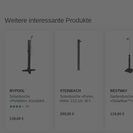
Weitere interessante Produkte
MYPOOL
STEINBACH
BESTWAY
Solardusche
Solardusche »Pure«,
Gartendusch
»Portable«, Kunststoff,
Höhe: 212 cm, 40 l-
»Solarflow™«
mit 14 l-Tank
Tank, Aluminium,
218 x 50 cm, 8
(1)
schwarz
299,00 €
119,00 €
139,00 €