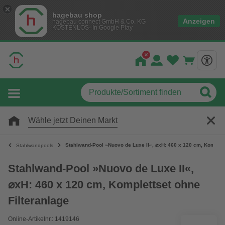
hagebau shop
Anzeigen
hagebau connect GmbH & Co. KG
KOSTENLOS- In Google Play
Wähle jetzt Deinen Markt
Stahlwand-Pool »Nuovo de Luxe II«, ⌀xH: 460 x 120 cm, Komplett
Stahlwandpools
Stahlwand-Pool »Nuovo de Luxe II«,
⌀xH: 460 x 120 cm, Komplettset ohne
Filteranlage
Online-Artikelnr.: 1419146