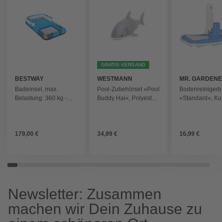
GRATIS VERSAND
BESTWAY
WESTMANN
MR. GARDEN
Badeinsel, max.
Pool-Zubehörset »Pool
Bodenreinigerb
Belastung: 360 kg -
Buddy Hai«, Polyester
»Standard«, Kun
blau
- grau
- blau
179,00 €
34,99 €
16,99 €
Newsletter: Zusammen
machen wir Dein Zuhause zu