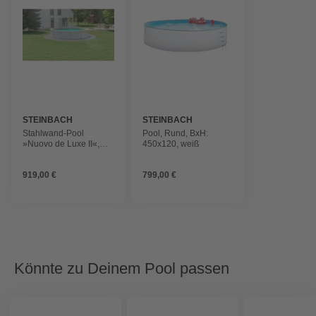
STEINBACH
STEINBACH
Stahlwand-Pool
Pool, Rund, BxH:
»Nuovo de Luxe II«,
450x120, weiß
⌀xH: 360 x 120 cm,
Komplettset ohne
919,00 €
799,00 €
Filteranlage
Könnte zu Deinem Pool passen