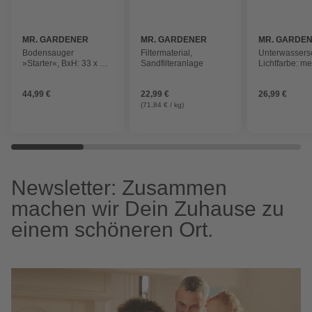
MR. GARDENER
MR. GARDENER
MR. GARDE
Bodensauger
Filtermaterial,
Unterwassersc
»Starter«, BxH: 33 x 39
Sandfilteranlage
Lichtfarbe: me
cm, für
Schwimmbecken
44,99 €
22,99 €
26,99 €
(71,84 € / kg)
Newsletter: Zusammen
machen wir Dein Zuhause zu
einem schöneren Ort.