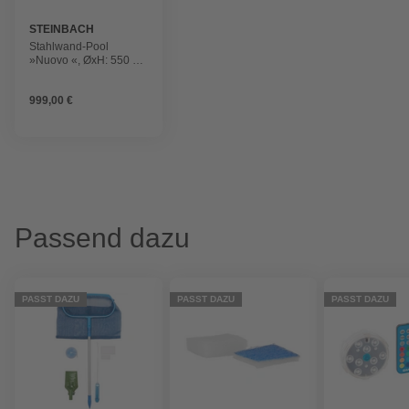
STEINBACH
Stahlwand-Pool
»Nuovo «, ØxH: 550 x
120 cm, Rund, Weiß
999,00 €
Passend dazu
PASST DAZU
PASST DAZU
PASST DAZU