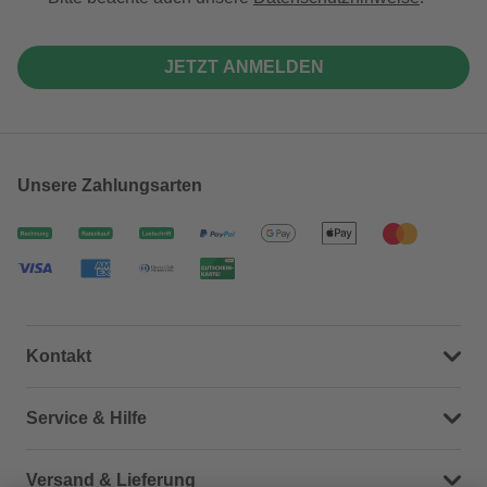
JETZT ANMELDEN
Unsere Zahlungsarten
Kontakt
Dein Kontakt zu uns
Service & Hilfe
Häufige Fragen (FAQ)
Versand & Lieferung