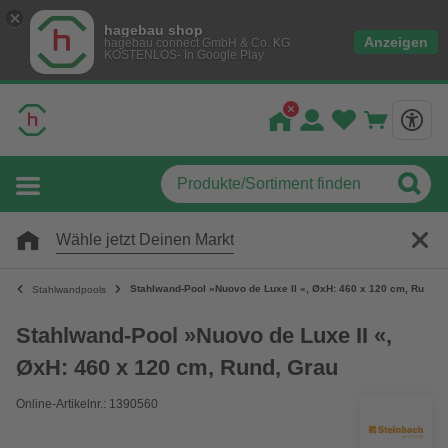
hagebau shop
Anzeigen
hagebau connect GmbH & Co. KG
KOSTENLOS- In Google Play
Wähle jetzt Deinen Markt
Stahlwand-Pool »Nuovo de Luxe II «, ØxH: 460 x 120 cm, Rund, 
Stahlwandpools
Stahlwand-Pool »Nuovo de Luxe II «,
ØxH: 460 x 120 cm, Rund, Grau
Online-Artikelnr.: 1390560