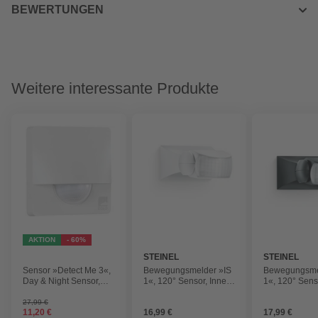
BEWERTUNGEN
Weitere interessante Produkte
AKTION
- 60%
STEINEL
STEINEL
Sensor »Detect Me 3«,
Bewegungsmelder »IS
Bewegungsme
Day & Night Sensor,
1«, 120° Sensor, Innen
1«, 120° Sens
BxH: 10 x 10 cm
und Außen, 10 m
und Außen, 1
Reichweite, weiß
Reichweite, s
27,99 €
11,20 €
16,99 €
17,99 €