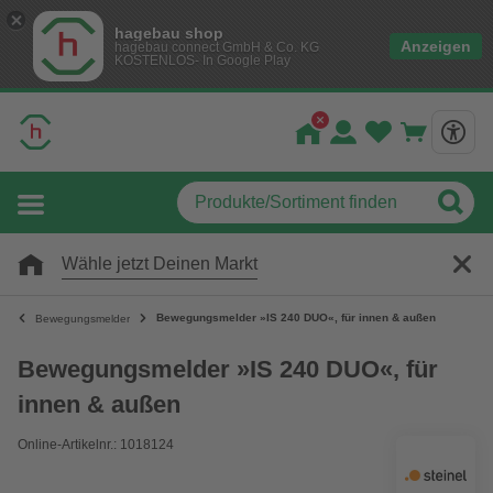
hagebau shop
Anzeigen
hagebau connect GmbH & Co. KG
KOSTENLOS- In Google Play
Wähle jetzt Deinen Markt
Bewegungsmelder »IS 240 DUO«, für innen & außen
Bewegungsmelder
Bewegungsmelder »IS 240 DUO«, für
innen & außen
Online-Artikelnr.: 1018124