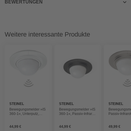
BEWERTUNGEN
Weitere interessante Produkte
STEINEL
STEINEL
STEINEL
Bewegungsmelder »IS
Bewegungsmelder »IS
Bewegungsme
360-1«, Unterputz,
360-1«, Passiv-Infrarot-
Passiv-Infraro
weiß, 12 m Reichweite
Sensor, schwarz, 12 m
BxH: x 8,9 cm
Reichweite
44,99 €
44,99 €
49,99 €