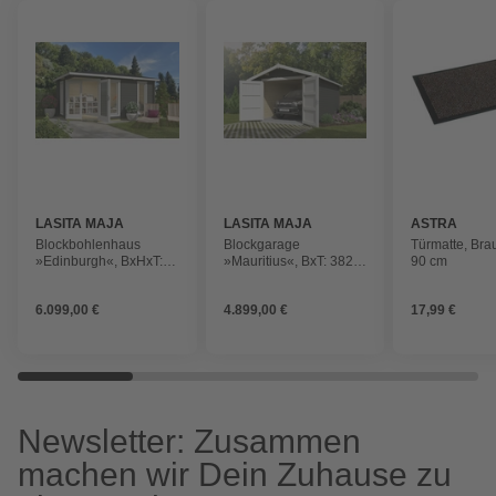
LASITA MAJA
LASITA MAJA
ASTRA
Blockbohlenhaus
Blockgarage
Türmatte, Bra
»Edinburgh«, BxHxT:
»Mauritius«, BxT: 382 x
90 cm
490,3 x 246,24 x 322,3
560 cm (Außenmaß),
cm (Außenmaß inkl.
Holz
6.099,00 €
4.899,00 €
17,99 €
Dachüberstand), grün
Newsletter: Zusammen
machen wir Dein Zuhause zu