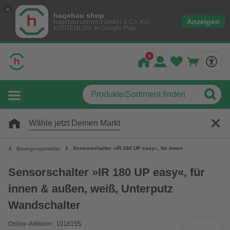
hagebau shop
Anzeigen
hagebau connect GmbH & Co. KG
KOSTENLOS- In Google Play
Wähle jetzt Deinen Markt
Sensorschalter »IR 180 UP easy«, für innen
Bewegungsmelder
Sensorschalter »IR 180 UP easy«, für
innen & außen, weiß, Unterputz
Wandschalter
Online-Artikelnr.: 1018155