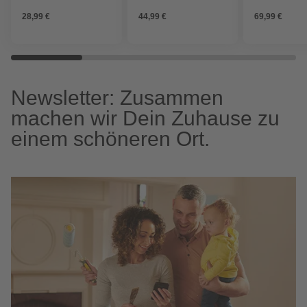
Unterputzmontage, 10
Deko, mehrfarbig, matt
Nike
28,99 €
44,99 €
69,99 €
min
Newsletter: Zusammen
machen wir Dein Zuhause zu
einem schöneren Ort.