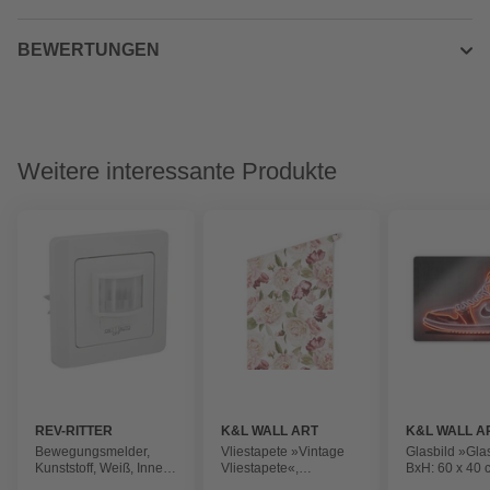
BEWERTUNGEN
Weitere interessante Produkte
REV-RITTER
K&L WALL ART
K&L WALL A
Bewegungsmelder,
Vliestapete »Vintage
Glasbild »Gla
Kunststoff, Weiß, Innen,
Vliestapete«,
BxH: 60 x 40 
500 W,
Botanischer Garten
Mielu Vintag