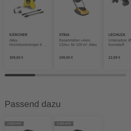
KÄRCHER
STIGA
LECHUZA
Akku-
Rasenmäher »Aero
Untersetzer, Ø
Hochdruckreiniger K 2
132e«, für 100 m², Akku
Kunststoff
Battery Set, max. 110
bar, max. 340 l/h, inkl.
309,00 €
199,00 €
22,99 €
Akku und Ladegerät
Passend dazu
ZUBEHÖR
ZUBEHÖR