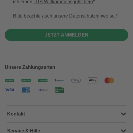
ich einen
10 € Willkommensgutschein
*.
Bitte beachte auch unsere
Datenschutzhinweise
.
JETZT ANMELDEN
Unsere Zahlungsarten
Kontakt
Dein Kontakt zu uns
Service & Hilfe