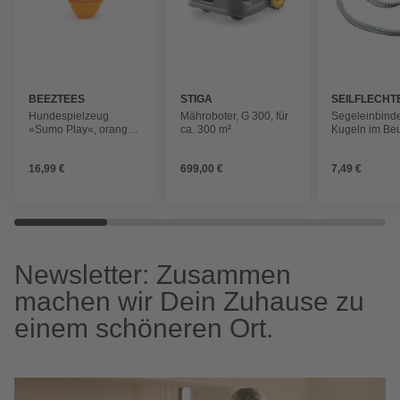
BEEZTEES
STIGA
SEILFLECHT
Hundespielzeug
Mähroboter, G 300, für
Segeleinbinde
»Sumo Play«, orange,
ca. 300 m²
Kugeln im Beu
Gummi
Seillänge: 30
16,99 €
699,00 €
7,49 €
Newsletter: Zusammen
machen wir Dein Zuhause zu
einem schöneren Ort.