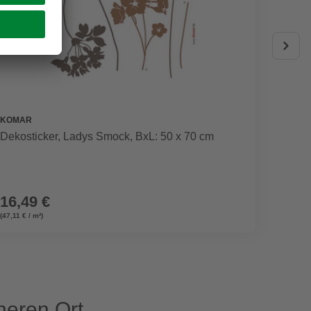
GRATI
KOMAR
MEETH
Dekosticker, Ladys Smock, BxL: 50 x 70 cm
Kunsts
satini
ohne T
UVP
1.060
16,49 €
879,
(47,11 € / m²)
eren Ort.