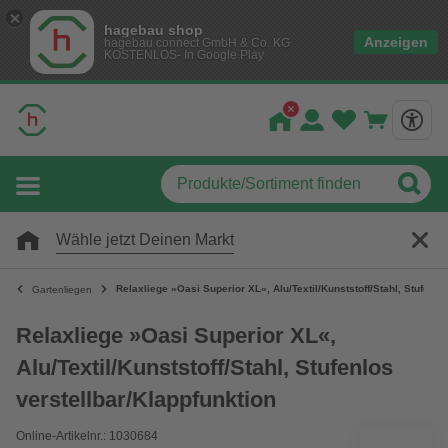
hagebau shop
Anzeigen
hagebau connect GmbH & Co. KG
KOSTENLOS- In Google Play
Wähle jetzt Deinen Markt
Relaxliege »Oasi Superior XL«, Alu/Textil/Kunststoff/Stahl, Stufenlo
Gartenliegen
Relaxliege »Oasi Superior XL«,
Alu/Textil/Kunststoff/Stahl, Stufenlos
verstellbar/Klappfunktion
Online-Artikelnr.: 1030684