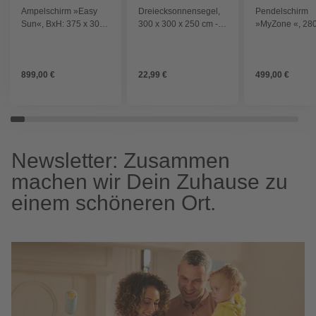
Ampelschirm »Easy
Dreiecksonnensegel,
Pendelschirm
Sun«, BxH: 375 x 305
300 x 300 x 250 cm -
»MyZone «, 280
cm, neigbar - grau
beige
cm, quadratisch
Sonnenschutzfa
50 - orange
899,00 €
22,99 €
499,00 €
Newsletter: Zusammen
machen wir Dein Zuhause zu
einem schöneren Ort.