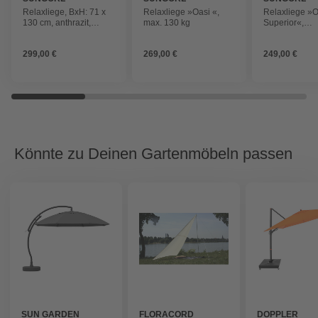
Relaxliege, BxH: 71 x
Relaxliege »Oasi «,
Relaxliege »O
130 cm, anthrazit,
max. 130 kg
Superior«,
stufenlos verstellbar
Alu/Textil/Kuns
Stufenlos
299,00 €
269,00 €
249,00 €
verstellbar/Kl
Könnte zu Deinen Gartenmöbeln passen
SUN GARDEN
FLORACORD
DOPPLER