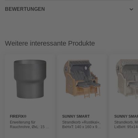
BEWERTUNGEN
Weitere interessante Produkte
FIREFIX®
SUNNY SMART
SUNNY SMA
Erweiterung für
Strandkorb »Rustikal«,
Strandkorb, M
Rauchrohre, ØxL: 15 x
BxHxT: 140 x 160 x 95
LxBxH: 95x1
16 cm, Stärke: 2 mm,
cm, Dreiviertelllieger,
cm, weiß
Stahl
weiß/teak